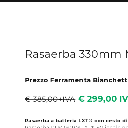
Rasaerba 330mm 
Prezzo Ferramenta Bianchett
€ 299,00 
€ 385,00+IVA
Rasaerba a batteria LXT® con cesto di 
Rasaerba DLM330RM LXT®18V ideale nei 