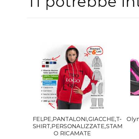
Ti potrebbe in
FELPE,PANTALONI,GIACCHE,T-
Olym
SHIRT,PERSONALIZZATE,STAMPATE
O RICAMATE